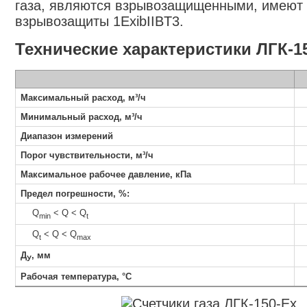
газа, являются взрывозащищенными, имеют
взрывозащиты
1ExibIIBT3.
Технические характеристики ЛГК-1
Максимальный расход, м³/ч
Минимальный расход, м³/ч
Диапазон измерений
Порог чувствительности, м³/ч
Максимальное рабочее давление, кПа
Предел погрешности, %:
Q
< Q < Q
min
t
Q
< Q < Q
t
max
Д
, мм
У
Рабочая температура, °С