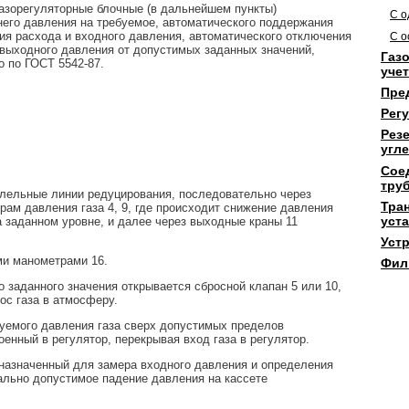
азорегуляторные блочные (в дальнейшем пункты)
С о
его давления на требуемое, автоматического поддержания
ия расхода и входного давления, автоматического отключения
С о
 выходного давления от допустимых заданных значений,
Газ
го
по ГОСТ 5542-87.
учет
Пре
Рег
Рез
угл
Сое
тру
ллельные линии редуцирования, последовательно через
Тра
орам давления газа 4, 9, где происходит снижение давления
уста
а заданном уровне, и далее через выходные краны 11
Устр
ми манометрами 16.
Фил
заданного значения открывается сбросной клапан 5 или 10,
ос газа в атмосферу.
уемого давления газа сверх допустимых пределов
енный в регулятор, перекрывая вход газа в регулятор.
назначенный для замера входного давления и определения
льно допустимое падение давления на кассете