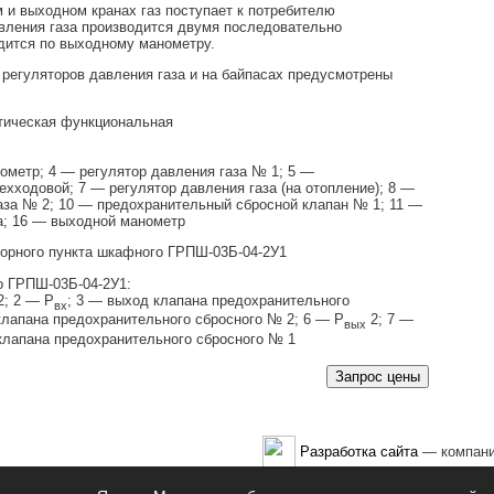
 и выходном кранах газ поступает к потребителю
авления газа производится двумя последовательно
дится по выходному манометру.
 регуляторов давления газа и на байпасах предусмотрены
ометр; 4 — регулятор давления газа № 1; 5 —
хходовой; 7 — регулятор давления газа (на отопление); 8 —
газа № 2; 10 — предохранительный сбросной клапан № 1; 11 —
ра; 16 — выходной манометр
о ГРПШ-03Б-04-2У1:
2; 2 — Р
; 3 — выход клапана предохранительного
вх
клапана предохранительного сбросного № 2; 6 — Р
2; 7 —
вых
клапана предохранительного сбросного № 1
Разработка сайта
— компани