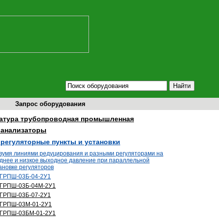
Запрос оборудования
атура трубопроводная промышленная
оанализаторы
орегуляторные пункты и установки
вумя линиями редуцирования и разными регуляторами на
днее и низкое выходное давление при параллельной
ановке регуляторов
ГРПШ-03Б-04-2У1
ГРПШ-03Б-04М-2У1
ГРПШ-03Б-07-2У1
ГРПШ-03М-01-2У1
ГРПШ-03БМ-01-2У1