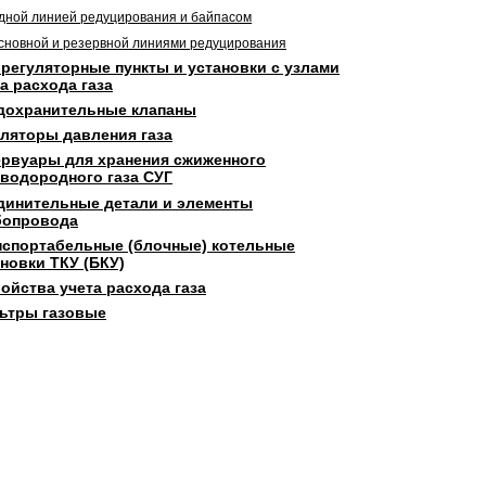
дной линией редуцирования и байпасом
сновной и резервной линиями редуцирования
орегуляторные пункты и установки с узлами
а расхода газа
дохранительные клапаны
уляторы давления газа
ервуары для хранения сжиженного
еводородного газа СУГ
динительные детали и элементы
бопровода
нспортабельные (блочные) котельные
новки ТКУ (БКУ)
ойства учета расхода газа
ьтры газовые