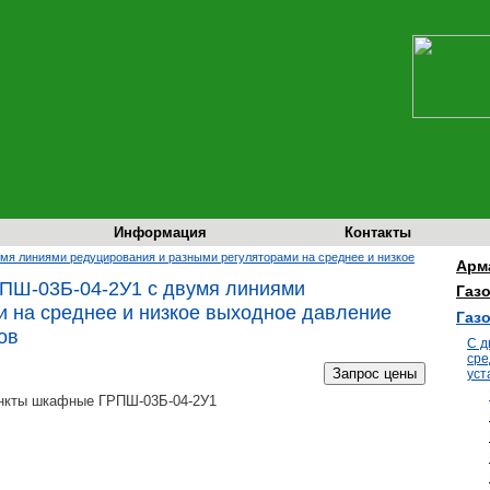
Информация
Контакты
мя линиями редуцирования и разными регуляторами на среднее и низкое
Арм
ПШ-03Б-04-2У1 с двумя линиями
Газ
и на среднее и низкое выходное давление
Газ
ов
С д
сре
уст