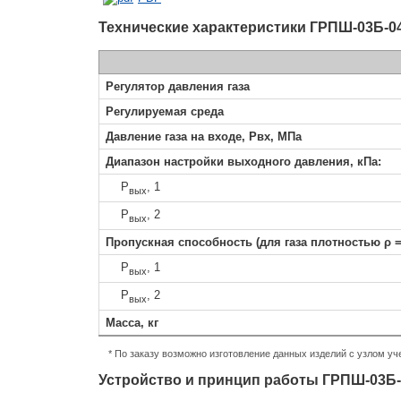
Технические характеристики ГРПШ-03Б-0
Регулятор давления газа
Регулируемая среда
Давление газа на входе, Рвх, МПа
Диапазон настройки выходного давления, кПа:
Р
, 1
вых
Р
, 2
вых
Пропускная способность (для газа плотностью ρ = 0,
Р
, 1
вых
Р
, 2
вых
Масса, кг
* По заказу возможно изготовление данных изделий с узлом у
Устройство и принцип работы
ГРПШ-03Б-