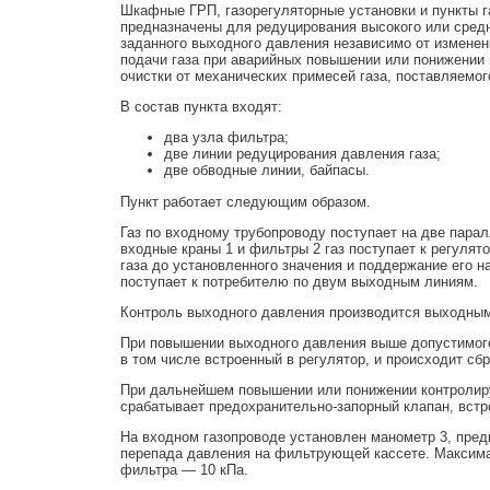
Шкафные ГРП, газорегуляторные установки и пункты г
предназначены для редуцирования высокого или средн
заданного выходного давления независимо от изменен
подачи газа при аварийных повышении или понижении
очистки от механических примесей газа, поставляемо
В состав пункта входят:
два узла фильтра;
две линии редуцирования давления газа;
две обводные линии, байпасы.
Пункт работает следующим образом.
Газ по входному трубопроводу поступает на две пара
входные краны 1 и фильтры 2 газ поступает к регулят
газа до установленного значения и поддержание его н
поступает к потребителю по двум выходным линиям.
Контроль выходного давления производится выходны
При повышении выходного давления выше допустимого 
в том числе встроенный в регулятор, и происходит сбр
При дальнейшем повышении или понижении контролир
срабатывает предохранительно-запорный клапан, встро
На входном газопроводе установлен манометр 3, пред
перепада давления на фильтрующей кассете. Максима
фильтра — 10 кПа.