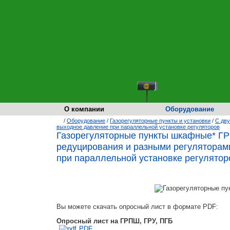
О компании
Оборудование
/
Оборудование
/
Газорегуляторные пункты и установки
/
С дву
выходное давление при параллельной установке регуляторов
Газорегуляторные пункты шкафные* ГР
редуцирования и разными регуляторам
при параллельной установке регулятор
Вы можете скачать опросный лист в формате PDF:
Опросный лист на ГРПШ, ГРУ, ПГБ
PDF