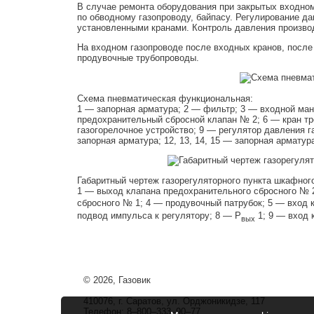
В случае ремонта оборудования при закрытых входном
по обводному газопроводу, байпасу. Регулирование д
установленными кранами. Контроль давления произво
На входном газопроводе после входных кранов, после
продувочные трубопроводы.
Схема пневматическая функциональная:
1 — запорная арматура; 2 — фильтр; 3 — входной ман
предохранительный сбросной клапан № 2; 6 — кран тре
газогорелочное устройство; 9 — регулятор давления 
запорная арматура; 12, 13, 14, 15 — запорная армату
Габаритный чертеж газорегуляторного пункта шкафног
1 — выход клапана предохранительного сбросного № 
сбросного № 1; 4 — продувочный патрубок; 5 — вход 
подвод импульса к регулятору; 8 — Р
1; 9 — вход 
вых
© 2026, Газовик
410076, г. Саратов, ул. Орджоникидзе, 117
Телефон: 8–800–333–90–77