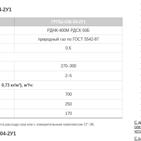
4-2У1
ГРПШ-03Б-04-2У1
РДНК-400М
РДСК-50Б
природный газ
по ГОСТ 5542-87
0,6
270–300
2–5
73 кг/м³), м³/ч:
700
250
170
С д
чета расхода газа или с измерительным комплексом
СГ-ЭК.
сре
уст
04-2У1
С о