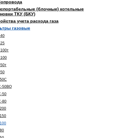
бопровода
нспортабельные (блочные) котельные
новки ТКУ (БКУ)
ойства учета расхода газа
ьтры газовые
-40
-25
100т
-100
50т
-50
-50С
С-50ВО
-50
-80
200
150
100
80
50