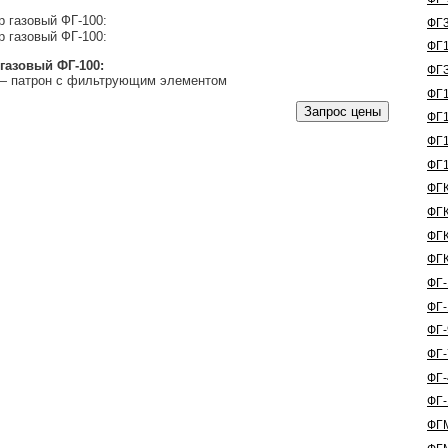
ФГ3
ФГ1
газовый ФГ-100:
ФГЗ
 — патрон с фильтрующим элементом
ФГ1
ФГ1
ФГ1
ФГ1
ФГК
ФГК
ФГК
ФГК
ФГ-
ФГ-
ФГ-
ФГ-
ФГ-
ФГ-
ФГ