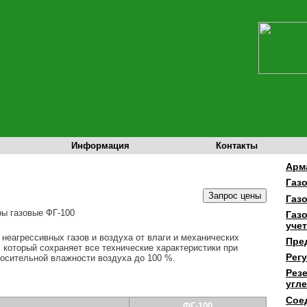
Информация
Контакты
Арм
Газ
Газ
Газ
учет
неагрессивных газов и воздуха от влаги и механических
Пре
оторый сохраняет все технические характеристики при
Рег
носительной влажности воздуха до 100 %.
Рез
угл
Сое
ФГ-100