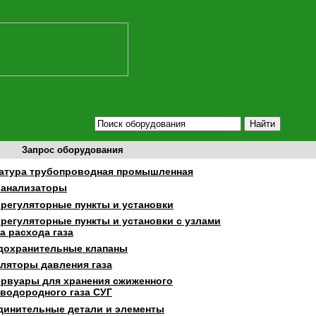
Запрос оборудования
атура трубопроводная промышленная
оанализаторы
орегуляторные пункты и установки
орегуляторные пункты и установки с узлами
а расхода газа
дохранительные клапаны
уляторы давления газа
ервуары для хранения сжиженного
еводородного газа СУГ
динительные детали и элементы