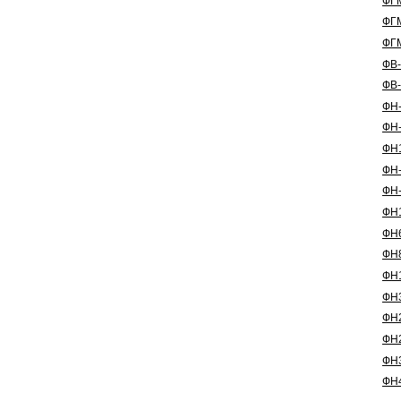
ФГ
ФГ
ФГ
ФВ-
ФВ-
ФН-
ФН-
ФН
ФН-
ФН-
ФН
ФН
ФН
ФН1
ФН
ФН
ФН
ФН
ФН