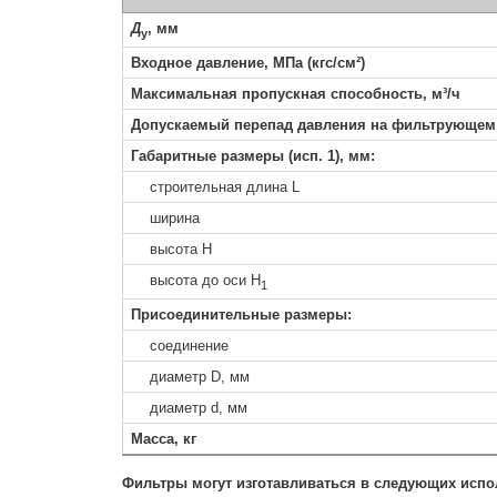
Д
, мм
у
Входное давление, МПа (кгс/см²)
Максимальная пропускная способность, м³/ч
Допускаемый перепад давления на фильтрующем эл
Габаритные размеры (исп. 1), мм:
строительная длина L
ширина
высота H
высота до оси H
1
Присоединительные размеры:
соединение
диаметр D, мм
диаметр d, мм
Масса, кг
Фильтры могут изготавливаться в следующих испо