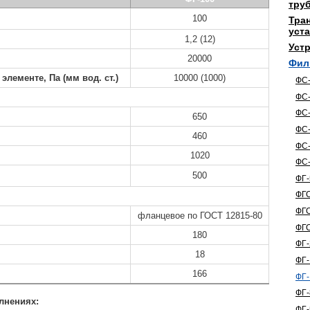
тру
100
Тра
уста
1,2 (12)
Устр
20000
Фил
ементе, Па (мм вод. ст.)
10000 (1000)
ФС
ФС
ФС-
650
ФС
460
ФС-
1020
ФС
500
ФГ
ФГ
ФГС
фланцевое по
ГОСТ 12815-80
ФГС
180
ФГ-
18
ФГ-
166
ФГ-
ФГ-
лнениях:
ФГ-