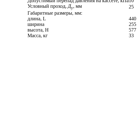
Допустимый перепад давления на кассете, кПа
10
Условный проход,
Д
, мм
25
у
Габаритные размеры, мм:
длина, L
440
ширина
255
высота, H
577
Масса, кг
33