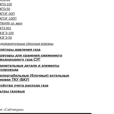
КПЗ-100
КПЗ-50
КПЭГ-50П
КПЭГ-100П
ПКН(В) эл. магн
КТЗ 001
КЗГЭ-100
КЗГЭ-50
дохранительные сбросные клапаны
уляторы давления газа
ервуары для хранения сжиженного
еводородного газа СУГ
динительные детали и элементы
бопровода
нспортабельные (блочные) котельные
новки ТКУ (БКУ)
ойства учета расхода газа
ьтры газовые
я «Сайтмедиа»