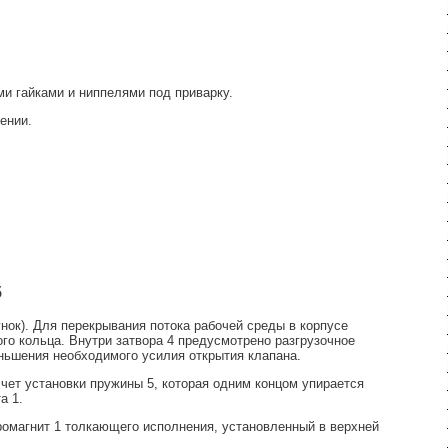
и гайками и ниппелями под приварку.
ении.
5
унок). Для перекрывания потока рабочей среды в корпусe
ого кольца. Внутри затвора 4 предусмотрено разгрузочное
еньшения необходимого усилия открытия клапана.
чет установки пружины 5, которая одним концом упирается
а 1.
ромагнит 1 толкающего исполнения, установленный в верхней