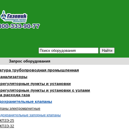
Запрос оборудования
атура трубопроводная промышленная
оанализаторы
орегуляторные пункты и установки
орегуляторные пункты и установки с узлами
а расхода газа
дохранительные клапаны
паны электромагнитные
дохранительные запорные клапаны
КПЗЭ-25
КПЗЭ-32