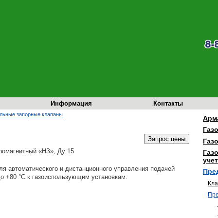
Информация
Контакты
льные запорные клапаны
Арм
Газ
Газ
Газ
учет
ля автоматического и дистанционного управления подачей
Пре
до +80 °С к газоиспользующим установкам.
Кла
Пре