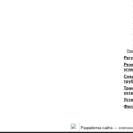
Пре
Рег
Рез
угл
Сое
тру
Тра
уста
Устр
Фил
Разработка сайта
— компани