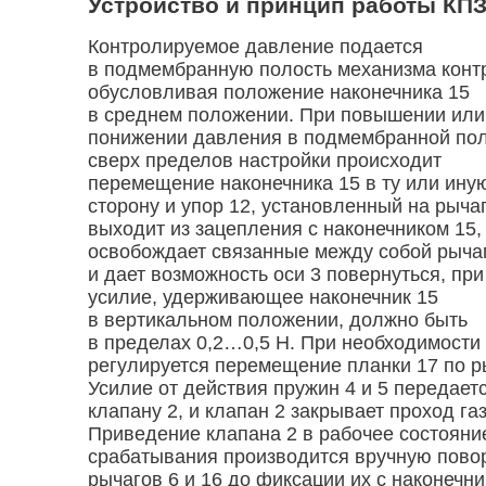
Устройство и принцип работы
КПЗ
Контролируемое давление подается
в подмембранную полость механизма контр
обусловливая положение наконечника 15
в среднем положении. При повышении или
понижении давления в подмембранной по
сверх пределов настройки происходит
перемещение наконечника 15 в ту или ину
сторону и упор 12, установленный на рычаг
выходит из зацепления с наконечником 15,
освобождает связанные между собой рычаг
и дает возможность оси 3 повернуться, при
усилие, удерживающее наконечник 15
в вертикальном положении, должно быть
в пределах
0,2…0,5
Н. При необходимости
регулируется перемещение планки 17 по р
Усилие от действия пружин 4 и 5 передает
клапану 2, и клапан 2 закрывает проход газ
Приведение клапана 2 в рабочее состояни
срабатывания производится вручную пово
рычагов 6 и 16 до фиксации их с наконечни