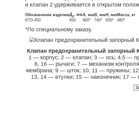
и клапан 2 удерживается в открытом поло
Д
, мм
Обозначение изделия
А
, мм
В
, мм
Н
, мм
Масса, кг
у
КПЗ-450
450
960
*
740
*
930
*
480
*
*По специальному заказу.
Клапан предохранительный запорный К
1 — корпус; 2 — клапан; 3 — ось; 4,5 — 
6, 16 — рычаги; 7 — механизм контроля
мембрана; 9 — шток; 10, 11 — пружины; 12
13, 14 — втулки; 15 — наконечник; 17 —