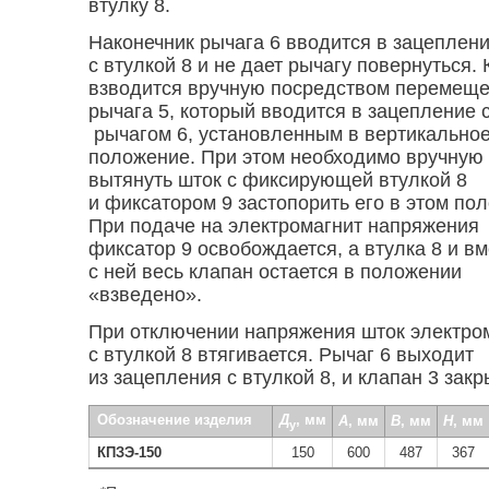
втулку 8.
Наконечник рычага 6 вводится в зацеплен
с втулкой 8 и не дает рычагу повернуться.
взводится вручную посредством перемещ
рычага 5, который вводится в зацепление 
рычагом 6, установленным в вертикально
положение. При этом необходимо вручную
вытянуть шток с фиксирующей втулкой 8
и фиксатором 9 застопорить его в этом по
При подаче на электромагнит напряжения
фиксатор 9 освобождается, а втулка 8 и в
с ней весь клапан остается в положении
«взведено».
При отключении напряжения шток электро
с втулкой 8 втягивается. Рычаг 6 выходит
из зацепления с втулкой 8, и клапан 3 закр
Обозначение изделия
Д
, мм
А
, мм
В
, мм
Н
, мм
у
КПЗЭ-150
150
600
487
367